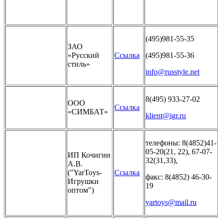
(495)981-55-35
ЗАО
«Русский
Ссылка
(495)981-55-36
стиль»
info@russtyle.net
8(495) 933-27-02
ООО
Ссылка
«СИМБАТ»
klient@igr.ru
телефоны: 8(4852)41-
05-20(21, 22), 67-07-
ИП Кочигин
32(31,33),
А.В.
("YarToys-
Ссылка
факс: 8(4852) 46-30-
Игрушки
19
оптом")
yartoys@mail.ru