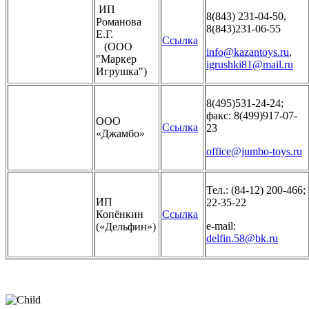
ИП
8(843) 231-04-50,
Романова
8(843)231-06-55
Е.Г.
Ссылка
(ООО
info@kazantoys.ru
,
"Маркер
igrushki81@mail.ru
Игрушка")
8(495)531-24-24;
факс: 8(499)917-07-
ООО
Ссылка
23
«Джамбо»
office@jumbo-toys.ru
Тел.: (84-12) 200-466;
ИП
22-35-22
Копёнкин
Ссылка
e-mail:
(«Дельфин»)
delfin.58@bk.ru