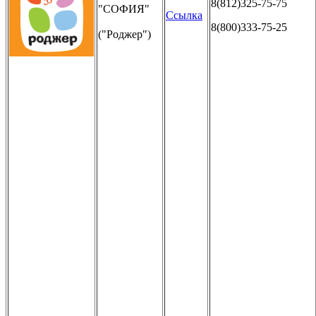
8(812)325-75-75
"СОФИЯ"
Ссылка
8(800)333-75-25
("Роджер")