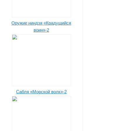
Оружие ниндзя «Крадущийся
воин»-2
Сабля «Морской волк»-2